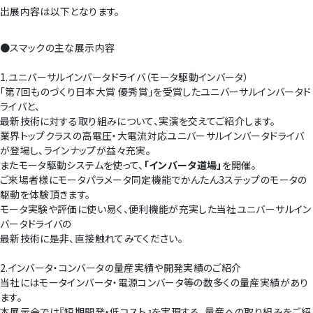
出展内容は以下となります。
●スマックの主な展示内容
1.ユニバーサルインバータドライバ（モータ駆動インバータ）
「第7回ものづくり日本大賞 優秀賞」を受賞したユニバーサルインバータド
ライバと、
最新技術に対する取り組みについて、実演を交えてご紹介します。
業界トップクラスの高電圧・大電流対応ユニバーサルインバータドライバ
が登場し、ラインナップが益々充実。
またモータ駆動システムを使って、
「インバータ道場」
を開催。
ご来場者様にモータパラメータ同定機能でかんたん3ステップのモータの
駆動を体験頂きます。
モータ実験や評価に使い易く、便利機能が充実した当社ユニバーサルイン
バータドライバの
最新技術に是非、直接触れてみてください。
2.インバータ・コンバータの量産実績や開発実績のご紹介
当社にはモータインバータ・電源コンバータ等の数多くの量産実績があり
ます。
本展示会では『短期開発・低コスト』を実現する、量産への取り組みをご紹